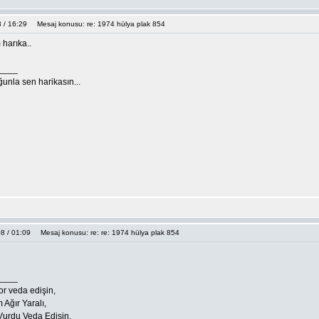
8 / 16:29
Mesaj konusu: re: 1974 hülya plak 854
 harıka..
____
uğunla sen harikasın...
8 / 01:09
Mesaj konusu: re: re: 1974 hülya plak 854
____
r veda edişin,
Ağır Yaralı,
urdu Veda Edişin,