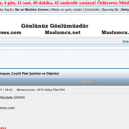
ba Sayfa
|
Siz ve Müslüm Gürses
|
Albüm ve şarkı sözleri
|
Görüntüler
|
Basında Biz
|
İleti
Bab
ayan, Çeşitli Plak Şarkıları ve Diğerleri
Mesaj
7 / 18:41
Mesaj konusu: 1974 Hülya Plak 854
: Mustafa SAYAN
umcu.com
 854