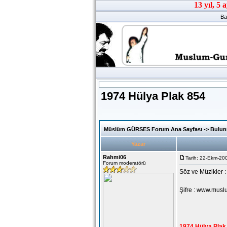
Ba
1974 Hülya Plak 854
Müslüm GÜRSES Forum Ana Sayfası
->
Bulunm
Yazar
Rahmi06
Tarih: 22-Ekm-200
Forum moderatörü
Söz ve Müzikler 
Şifre :
www.musl
1974 Hülya Plak