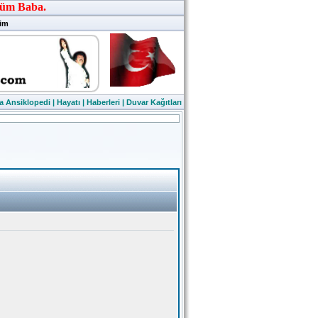
şim
a Ansiklopedi
|
Hayatı
|
Haberleri
|
Duvar Kağıtları