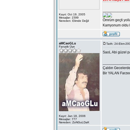
_____________
Kayıt: Oct 19, 2005
Mesajlar: 1599
Ömrüm geçti yoll
Nereden: Elimde Değil
Kamyonum oldu b
aMCaoGLu
Tarih: 24-Ekm-200
Fanatik Üye
SaoL Abi güzel p
_____________
Çaldın Gecelerden
Bir YALAN Farzed
Kayıt: Jan 18, 2006
Mesajlar: 777
Nereden: ZoNGuLDaK