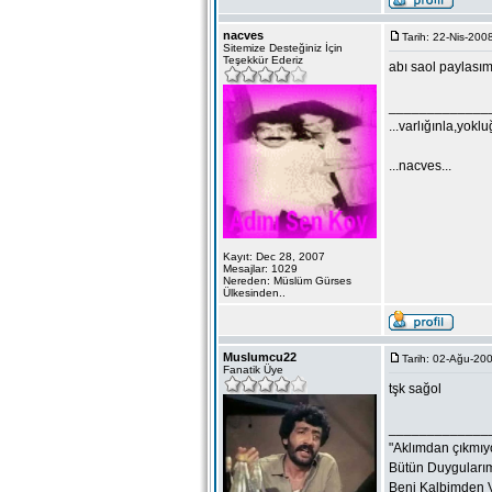
nacves
Tarih: 22-Nis-200
Sitemize Desteğiniz İçin
Teşekkür Ederiz
abı saol paylasım
_____________
...varlığınla,yokl
...nacves...
Kayıt: Dec 28, 2007
Mesajlar: 1029
Nereden: Müslüm Gürses
Ülkesinden..
Muslumcu22
Tarih: 02-Ağu-200
Fanatik Üye
tşk sağol
_____________
"Aklımdan çıkmıyo
Bütün Duygularım 
Beni Kalbimden V