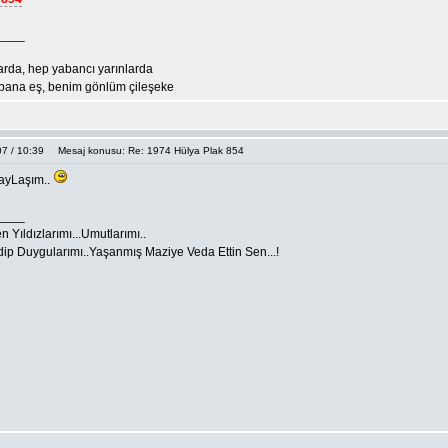
____
arda, hep yabancı yarınlarda
ana eş, benim gönlüm çileşeke
7 / 10:39
Mesaj konusu: Re: 1974 Hülya Plak 854
ayLaşım..
____
 Yıldızlarımı...Umutlarımı..
ip Duygularımı..Yaşanmış Maziye Veda Ettin Sen...!