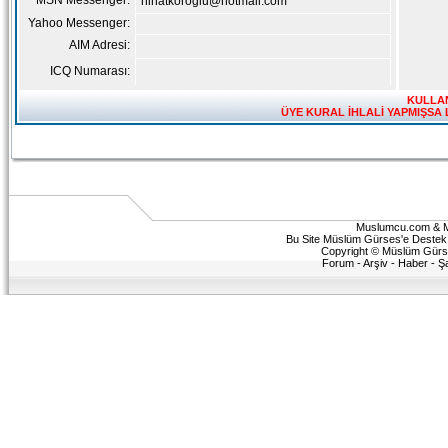
MSN Messenger:
nihatkoroglu@hotmail.com
Yahoo Messenger:
AIM Adresi:
ICQ Numarası:
KULLAN
ÜYE KURAL İHLALİ YAPMIŞSA 
Muslumcu.com & 
Bu Site Müslüm Gürses'e Destek v
Copyright © Müslüm Gürses 
Forum
-
Arşiv
-
Haber
-
Ş