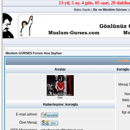
Baba Sayfa
|
Siz ve Müslüm Gürses
|
Müslüm GÜRSES Forum Ana Sayfası
Profili
Avatar
koroglu
Mesaj 
Ne
Üye
Web 
Haberleşme: koroglu
M
İlgi a
E-mail adresi:
Özel Mesaj: