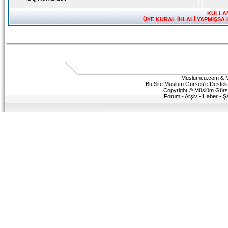
KULLAN
ÜYE KURAL İHLALİ YAPMIŞSA 
Muslumcu.com & 
Bu Site Müslüm Gürses'e Destek v
Copyright © Müslüm Gürses 
Forum
-
Arşiv
-
Haber
-
Ş