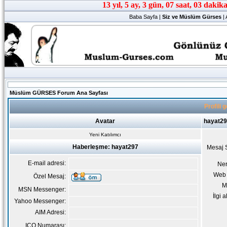
Baba Sayfa
|
Siz ve Müslüm Gürses
|
Müslüm GÜRSES Forum Ana Sayfası
Profili 
Avatar
hayat29
Yeni Katılımcı
Haberleşme: hayat297
Mesaj 
E-mail adresi:
Ne
Web 
Özel Mesaj:
M
MSN Messenger:
İlgi a
Yahoo Messenger:
AIM Adresi:
ICQ Numarası: