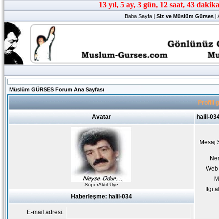
Baba Sayfa
|
Siz ve Müslüm Gürses
|
Müslüm GÜRSES Forum Ana Sayfası
Profili 
Avatar
halil-03
Mesaj 
Ne
Web 
M
SüperAktif Üye
İlgi a
Haberleşme: halil-034
E-mail adresi: