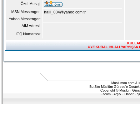
Özel Mesaj:
MSN Messenger:
halil_034@yahoo.com.tr
Yahoo Messenger:
AIM Adresi:
ICQ Numarası:
KULLAN
ÜYE KURAL İHLALİ YAPMIŞSA 
Muslumcu.com & 
Bu Site Müslüm Gürses'e Destek v
Copyright © Müslüm Gürses 
Forum
-
Arşiv
-
Haber
-
Ş